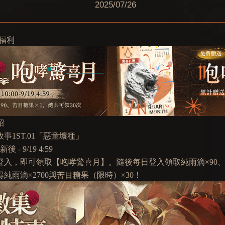
2025/07/26
福利
紹
1ST.01「惡童壞種」
- 9/19 4:59
登入，即可領取【咆哮驚喜月】。隨後每日登入領取純雨滴×90、
純雨滴×2700與苦目糖果（限時）×30！