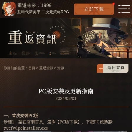
重返未來：1999
劃時代新美學 二次元策略RPG
你目前的位置：
首頁
>
重返資訊
>
資訊
PC版安裝及更新指南
2024/03/01
一、首次安裝PC版
步驟1：請在官網首頁，選擇【PC版下載】，下載PC啟動器：
twcfwlpcinstaller.exe