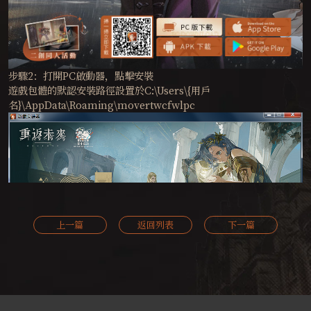
步驟2：打開PC啟動器，點擊安裝
遊戲包體的默認安裝路徑設置於C:\Users\{用戶
名}\AppData\Roaming\movertwcfwlpc
上一篇
返回列表
下一篇
步驟3：資源下載完成後，將自動進行資源解壓，時長約為1分鐘，煩
請耐心等待。解壓期間請勿關閉PC啟動器，解壓完成後即可正常啟
動遊戲