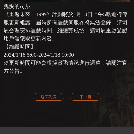
親愛的司辰：
《重返未來：1999》計劃將於1月18日上午5點進行停
服更新維護，屆時所有遊戲伺服器將無法登錄，請司
辰合理安排遊戲時間。維
護完成後，請司辰重啟遊戲
用戶端獲取更新內容。
【維護時間】
2024/1/18 5:00-2024/1/18 10:00
※更新時間可能會根據實際情況進行調整，請關注官
方公告。
【維護補償】
返回列表
下一篇
停服維護補償：純雨滴*300，苦目糖罐（限時）*2
※補償範圍：2024年1月18日上午5點更新前所有註冊
並創建角色的玩家。
※補償郵件有效期為1.3版本結束前