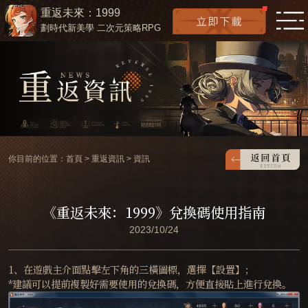
重返未來：1999
劃時代新美學 二次元策略RPG
你目前的位置：
首頁
>
重返資訊
>
資訊
《重返未來：1999》兌換碼使用指南
2023/10/24
1、在遊戲主介面點擊左下角的三橫圖標，選擇【設置】；
*建議可以提前複製好需要使用的兌換碼，方便直接貼上進行兌換。